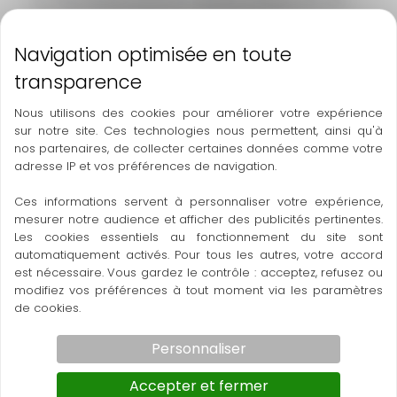
Les dispositions sont actualisées chaque fois que
nécessaire, notamment pour tenir compte des
évolutions législatives et réglementaires.
Vous êtes donc invités à prendre régulièrement
connaissance de la version en vigueur.
Nous utilisons des cookies pour améliorer votre expérience
sur notre site. Ces technologies nous permettent, ainsi qu'à
nos partenaires, de collecter certaines données comme votre
adresse IP et vos préférences de navigation.
Ces informations servent à personnaliser votre expérience,
mesurer notre audience et afficher des publicités pertinentes.
Les cookies essentiels au fonctionnement du site sont
automatiquement activés. Pour tous les autres, votre accord
est nécessaire. Vous gardez le contrôle : acceptez, refusez ou
modifiez vos préférences à tout moment via les paramètres
de cookies.
Personnaliser
Nos coordonnées
Accepter et fermer